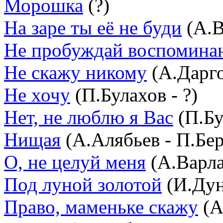
Морошка
(?)
На заре ты её не буди
(А.В
Не пробуждай воспомина
Не скажу никому
(А.Дарг
Не хочу
(П.Булахов - ?)
Нет, не люблю я Вас
(П.Бу
Нищая
(А.Алябьев - П.Бе
О, не целуй меня
(А.Варла
Под луной золотой
(И.Дун
Право, маменьке скажу
(А