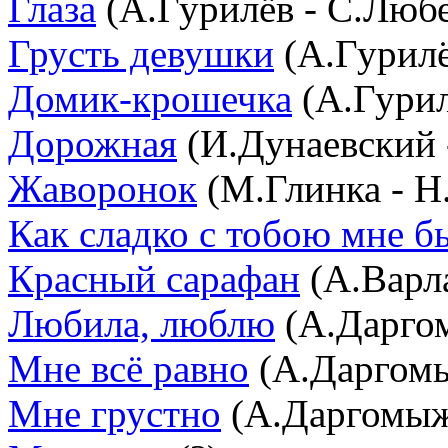
Глаза
(А.Гурилёв - С.Люб
Грусть девушки
(А.Гурилё
Домик-крошечка
(А.Гурил
Дорожная
(И.Дунаевский 
Жаворонок
(М.Глинка - Н
Как сладко с тобою мне б
Красный сарафан
(А.Варл
Любила, люблю
(А.Даргом
Мне всё равно
(А.Даргомы
Мне грустно
(А.Даргомыж