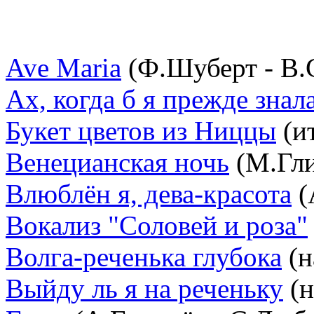
Ave Maria
(Ф.Шуберт - В.
Ах, когда б я прежде знал
Букет цветов из Ниццы
(ит
Венецианская ночь
(М.Гли
Влюблён я, дева-красота
(
Вокализ "Соловей и роза"
Волга-реченька глубока
(н
Выйду ль я на реченьку
(н