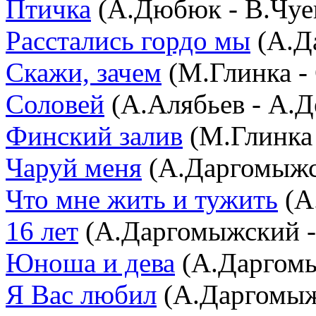
Птичка
(А.Дюбюк - В.Чуе
Расстались гордо мы
(А.Д
Скажи, зачем
(М.Глинка -
Соловей
(А.Алябьев - А.Д
Финский залив
(М.Глинка 
Чаруй меня
(А.Даргомыжс
Что мне жить и тужить
(А.
16 лет
(А.Даргомыжский -
Юноша и дева
(А.Даргомы
Я Вас любил
(А.Даргомыж